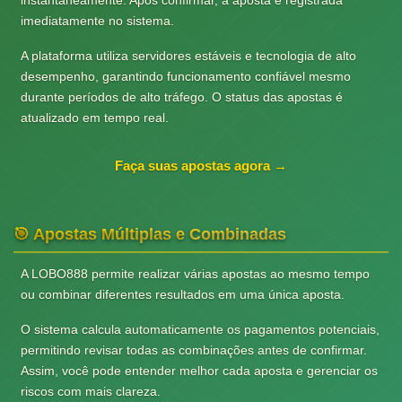
instantaneamente. Após confirmar, a aposta é registrada
imediatamente no sistema.
A plataforma utiliza servidores estáveis e tecnologia de alto
desempenho, garantindo funcionamento confiável mesmo
durante períodos de alto tráfego. O status das apostas é
atualizado em tempo real.
Faça suas apostas agora →
🎯 Apostas Múltiplas e Combinadas
A LOBO888 permite realizar várias apostas ao mesmo tempo
ou combinar diferentes resultados em uma única aposta.
O sistema calcula automaticamente os pagamentos potenciais,
permitindo revisar todas as combinações antes de confirmar.
Assim, você pode entender melhor cada aposta e gerenciar os
riscos com mais clareza.