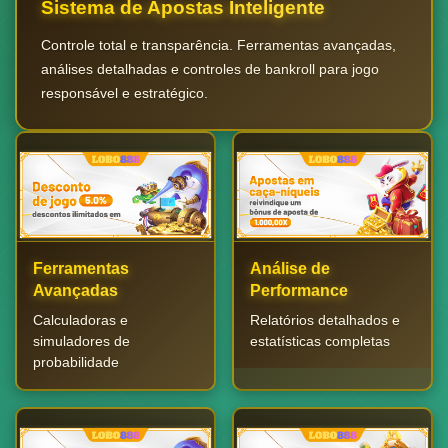
Sistema de Apostas Inteligente
Controle total e transparência. Ferramentas avançadas,
análises detalhadas e controles de bankroll para jogo
responsável e estratégico.
Ferramentas
Análise de
Avançadas
Performance
Calculadoras e
Relatórios detalhados e
simuladores de
estatísticas completas
probabilidade