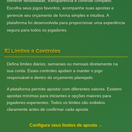
oferecer flexibilidade, transparência e controle completo.
Escolha seus jogos favoritos, acompanhe suas apostas e
gerencie seu orçamento de forma simples e intuitiva. A
plataforma foi desenvolvida para proporcionar uma experiência
segura para todos os jogadores.
💵 Limites e Controles
Defina limites diários, semanais ou mensais diretamente na
sua conta. Esses controles ajudam a manter o jogo
responsável e dentro do orçamento planejado.
A plataforma permite apostar com diferentes valores. Existem
apostas mínimas para iniciantes e opções maiores para
jogadores experientes. Todos os limites são exibidos
claramente antes de confirmar cada aposta.
Configure seus limites de aposta →