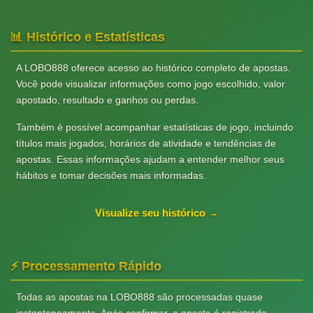
📊 Histórico e Estatísticas
A LOBO888 oferece acesso ao histórico completo de apostas.
Você pode visualizar informações como jogo escolhido, valor
apostado, resultado e ganhos ou perdas.
Também é possível acompanhar estatísticas de jogo, incluindo
títulos mais jogados, horários de atividade e tendências de
apostas. Essas informações ajudam a entender melhor seus
hábitos e tomar decisões mais informadas.
Visualize seu histórico →
⚡ Processamento Rápido
Todas as apostas na LOBO888 são processadas quase